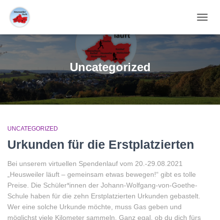
NAVIG
UMSC
Uncategorized
UNCATEGORIZED
Urkunden für die Erstplatzierten
Bei unserem virtuellen Spendenlauf vom 20.-29.08.2021
„Heusweiler läuft – gemeinsam etwas bewegen!“ gibt es tolle
Preise. Die Schüler*innen der Johann-Wolfgang-von-Goethe-
Schule haben für die zehn Erstplatzierten Urkunden gebastelt.
Wer eine solche Urkunde möchte, muss Gas geben und
möglichst viele Kilometer sammeln. Ganz egal, ob du dich fürs